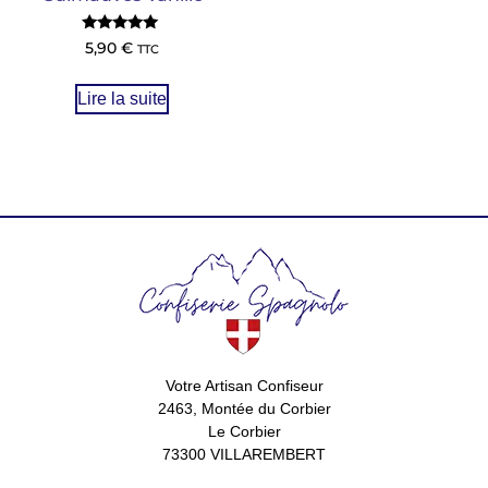
Note
5,90
€
TTC
5.00
sur 5
Lire la suite
Votre Artisan Confiseur
2463, Montée du Corbier
Le Corbier
73300 VILLAREMBERT