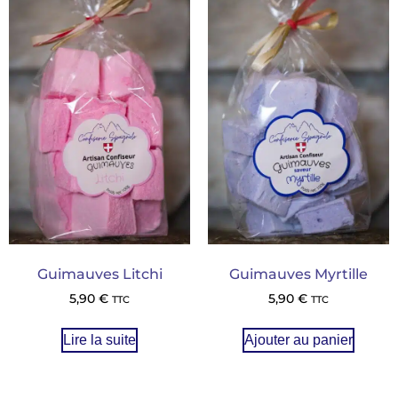
Guimauves Litchi
Guimauves Myrtille
5,90
€
5,90
€
TTC
TTC
Lire la suite
Ajouter au panier