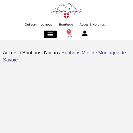
Qui sommes nous
Boutique
Accès & Horaires
0
Bonbons d’antan
Pâtes de fruits
Fruits Secs & Nougats
En Boutique Uniquement
Accueil
/
Bonbons d'antan
/ Bonbons Miel de Montagne de
Savoie